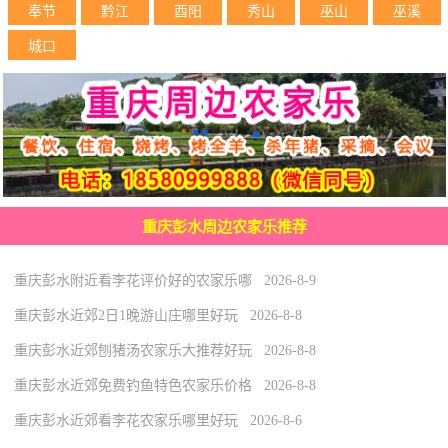
奉节
黔江
酉阳
秀山
巫山
巫溪
城口
重庆彭水周边农家乐推荐
重庆彭水附近看李花评价好的农家乐哪 2026-8-9
重庆彭水近郊2日1晚游山庄哪里好玩 2026-8-8
重庆彭水近郊刨猪汤农家乐大推荐好玩 2026-8-8
重庆彭水近郊免费钓鱼特色农家乐价格 2026-8-8
重庆彭水近郊看李花农家乐哪里好玩 2026-8-6