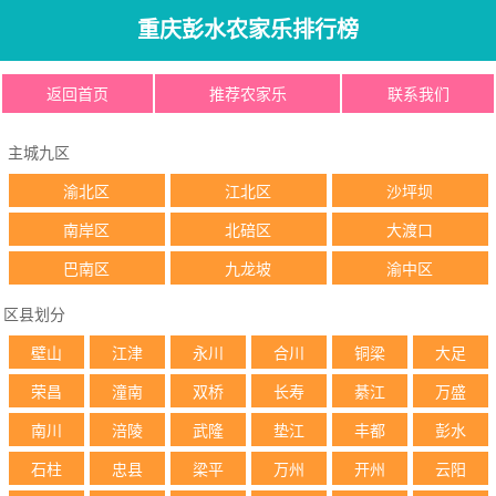
重庆彭水农家乐排行榜
返回首页
推荐农家乐
联系我们
主城九区
渝北区
江北区
沙坪坝
南岸区
北碚区
大渡口
巴南区
九龙坡
渝中区
区县划分
壁山
江津
永川
合川
铜梁
大足
荣昌
潼南
双桥
长寿
綦江
万盛
南川
涪陵
武隆
垫江
丰都
彭水
石柱
忠县
梁平
万州
开州
云阳