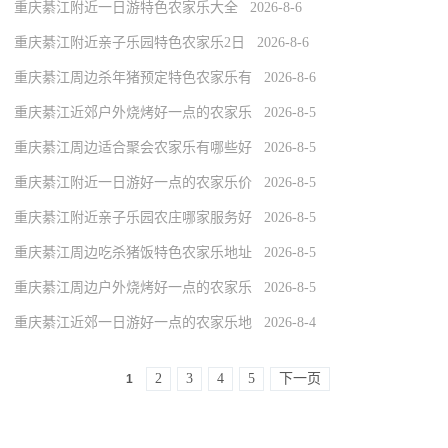
重庆綦江附近一日游特色农家乐大全 2026-8-6
重庆綦江附近亲子乐园特色农家乐2日 2026-8-6
重庆綦江周边杀年猪预定特色农家乐有 2026-8-6
重庆綦江近郊户外烧烤好一点的农家乐 2026-8-5
重庆綦江周边适合聚会农家乐有哪些好 2026-8-5
重庆綦江附近一日游好一点的农家乐价 2026-8-5
重庆綦江附近亲子乐园农庄哪家服务好 2026-8-5
重庆綦江周边吃杀猪饭特色农家乐地址 2026-8-5
重庆綦江周边户外烧烤好一点的农家乐 2026-8-5
重庆綦江近郊一日游好一点的农家乐地 2026-8-4
2
3
4
5
下一页
1