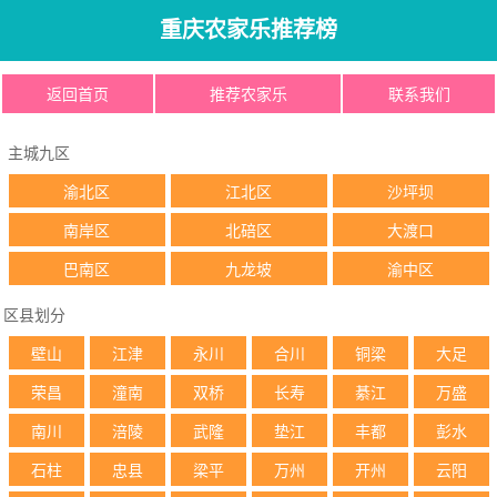
重庆农家乐推荐榜
返回首页
推荐农家乐
联系我们
主城九区
渝北区
江北区
沙坪坝
南岸区
北碚区
大渡口
巴南区
九龙坡
渝中区
区县划分
壁山
江津
永川
合川
铜梁
大足
荣昌
潼南
双桥
长寿
綦江
万盛
南川
涪陵
武隆
垫江
丰都
彭水
石柱
忠县
梁平
万州
开州
云阳