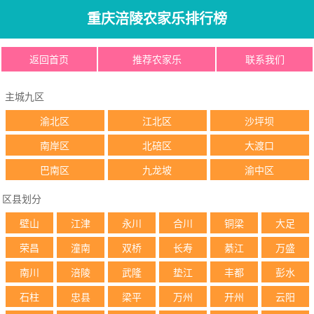
重庆涪陵农家乐排行榜
返回首页
推荐农家乐
联系我们
主城九区
渝北区
江北区
沙坪坝
南岸区
北碚区
大渡口
巴南区
九龙坡
渝中区
区县划分
壁山
江津
永川
合川
铜梁
大足
荣昌
潼南
双桥
长寿
綦江
万盛
南川
涪陵
武隆
垫江
丰都
彭水
石柱
忠县
梁平
万州
开州
云阳