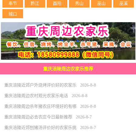
奉节
黔江
酉阳
秀山
巫山
巫溪
城口
重庆涪陵周边农家乐推荐
重庆涪陵近郊户外烧烤评价好的农家乐 2026-8-8
重庆涪陵周边农村观光农家乐电话 2026-8-8
重庆涪陵周边杀年猪农庄环境好的有哪 2026-8-8
重庆涪陵周边必去农庄今日最新推荐 2026-8-7
重庆涪陵近郊刨猪汤评价好的农家乐挑 2026-8-7