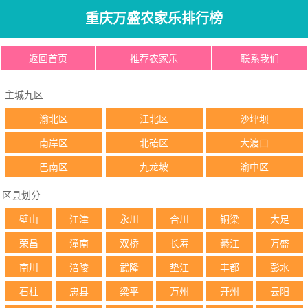
重庆万盛农家乐排行榜
返回首页
推荐农家乐
联系我们
主城九区
渝北区
江北区
沙坪坝
南岸区
北碚区
大渡口
巴南区
九龙坡
渝中区
区县划分
壁山
江津
永川
合川
铜梁
大足
荣昌
潼南
双桥
长寿
綦江
万盛
南川
涪陵
武隆
垫江
丰都
彭水
石柱
忠县
梁平
万州
开州
云阳