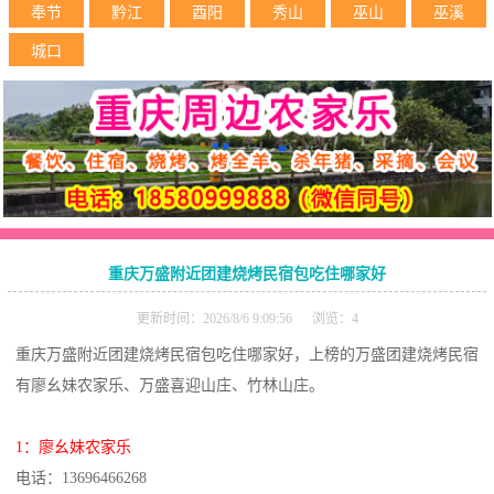
奉节
黔江
酉阳
秀山
巫山
巫溪
城口
重庆万盛附近团建烧烤民宿包吃住哪家好
更新时间：2026/8/6 9:09:56 浏览：4
重庆万盛附近团建烧烤民宿包吃住哪家好，上榜的万盛团建烧烤民宿
有廖幺妹农家乐、万盛喜迎山庄、竹林山庄。
1：廖幺妹农家乐
电话：13696466268