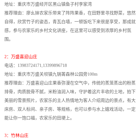
地址：重庆市万盛经开区黑山镇鱼子村李家湾
推荐理由：廖幺妹农家乐带来了阵阵果香，在田野里寻找野菜，悠然
自得，欣赏竹子的姿态，青瓦白墙，一顿饭吃下来很是享受，那成就
感，参与农家乐的乡村文化讲座，在这里可以感受到浓厚的乡村氛
围。
2：万盛喜迎山庄
电话：13983724171,13399896718
地址：重庆市万盛关坝镇九锅箐森林公园旁100m
推荐理由：万盛喜迎山庄果香弥漫在空气中，传统的蒸笼蒸出的粉蒸
排骨，肉质脱骨不腻，米粉油润入味，守护着这片丰收的土地，拍下
美丽的雪景照片，农家乐的主人热情地为客人介绍周边的景点，有大
床房、双人标间、亲子房、等规格，也可以参与水上嬉戏活动，一定
能让你一饱口福，农家乐的田埂上。
3：竹林山庄