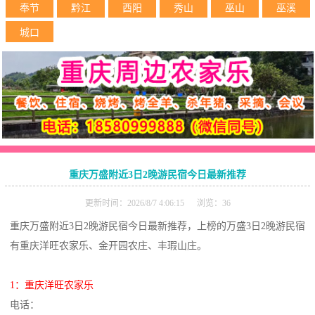
奉节
黔江
酉阳
秀山
巫山
巫溪
城口
重庆万盛附近3日2晚游民宿今日最新推荐
更新时间：2026/8/7 4:06:15 浏览：36
重庆万盛附近3日2晚游民宿今日最新推荐，上榜的万盛3日2晚游民宿
有重庆洋旺农家乐、金开园农庄、丰瑕山庄。
1：重庆洋旺农家乐
电话：