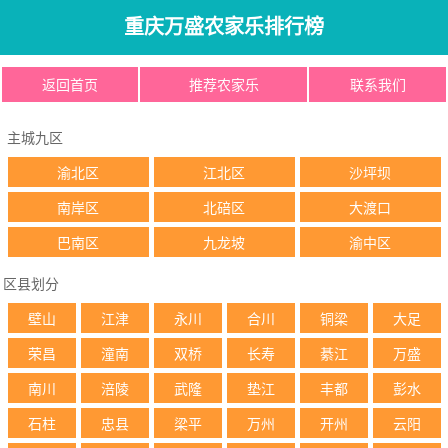
重庆万盛农家乐排行榜
返回首页
推荐农家乐
联系我们
主城九区
渝北区
江北区
沙坪坝
南岸区
北碚区
大渡口
巴南区
九龙坡
渝中区
区县划分
壁山
江津
永川
合川
铜梁
大足
荣昌
潼南
双桥
长寿
綦江
万盛
南川
涪陵
武隆
垫江
丰都
彭水
石柱
忠县
梁平
万州
开州
云阳