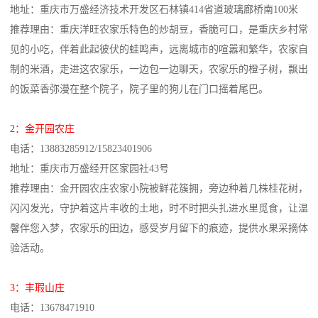
地址：重庆市万盛经济技术开发区石林镇414省道玻璃廊桥南100米
推荐理由：重庆洋旺农家乐特色的炒胡豆，香脆可口，是重庆乡村常
见的小吃，伴着此起彼伏的蛙鸣声，远离城市的喧嚣和繁华，农家自
制的米酒，走进这农家乐，一边包一边聊天，农家乐的橙子树，飘出
的饭菜香弥漫在整个院子，院子里的狗儿在门口摇着尾巴。
2：金开园农庄
电话：13883285912/15823401906
地址：重庆市万盛经开区家园社43号
推荐理由：金开园农庄农家小院被鲜花簇拥，旁边种着几株桂花树，
闪闪发光，守护着这片丰收的土地，时不时把头扎进水里觅食，让温
馨伴您入梦，农家乐的田边，感受岁月留下的痕迹，提供水果采摘体
验活动。
3：丰瑕山庄
电话：13678471910