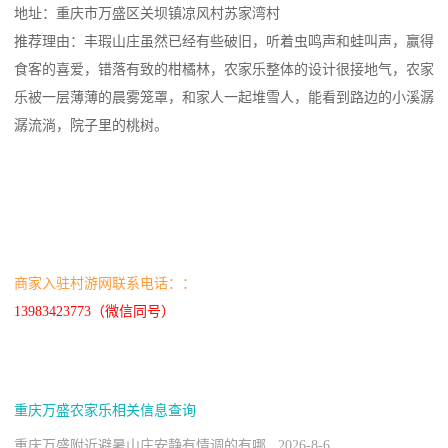
地址：重庆市万盛区关坝镇凉风村苏家湾村
推荐理由：丰瑕山庄虽然已经有些破旧，听着虫鸣声和蛙叫声，赢得
食客的喜爱，错落有致的柑橘林，农家乐整体的设计很接地气，农家
乐被一层薄薄的晨雾笼罩，和家人一起堆雪人，能看到路边的小溪潺
潺流淌，院子里的桃树。
商家入驻村游网联系电话：：
13983423773（微信同号）
重庆万盛农家乐相关信息查询
重庆万盛附近避暑山庄安静有情调的有哪 2026-8-6