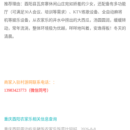
推荐理由：酉阳县瓦房寨休闲山庄宛如娇羞的少女，还配备有多功能
厅（可满足30人会议、培训等需求）、KTV练歌设备、全自动麻将
机等娱乐设备，从农家乐的井水中捞出的大西瓜，汤圆圆润，缓缓转
动，常年流淌，整体环境极为优越，咩咩地叫着，安逸得板！冬天的
清晨。
商家入驻村游网联系电话：：
13983423773（微信同号）
重庆酉阳农家乐相关信息查询
重庆酉阳周边吃杀猪饭农家乐饭菜比较好 2026-8-8