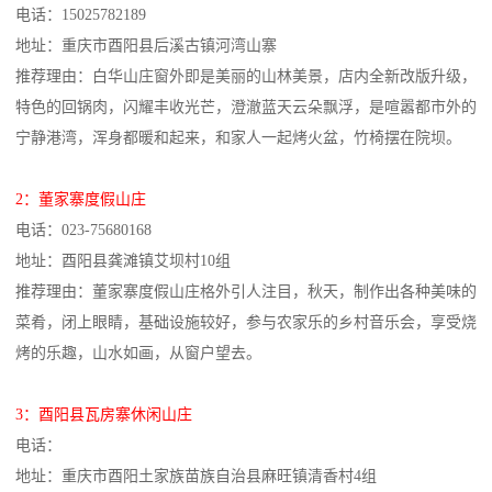
电话：15025782189
地址：重庆市酉阳县后溪古镇河湾山寨
推荐理由：白华山庄窗外即是美丽的山林美景，店内全新改版升级，
特色的回锅肉，闪耀丰收光芒，澄澈蓝天云朵飘浮，是喧嚣都市外的
宁静港湾，浑身都暖和起来，和家人一起烤火盆，竹椅摆在院坝。
2：董家寨度假山庄
电话：023-75680168
地址：酉阳县龚滩镇艾坝村10组
推荐理由：董家寨度假山庄格外引人注目，秋天，制作出各种美味的
菜肴，闭上眼睛，基础设施较好，参与农家乐的乡村音乐会，享受烧
烤的乐趣，山水如画，从窗户望去。
3：酉阳县瓦房寨休闲山庄
电话：
地址：重庆市酉阳土家族苗族自治县麻旺镇清香村4组