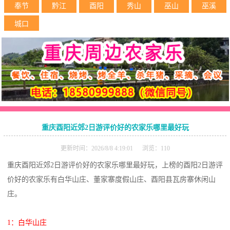
奉节
黔江
酉阳
秀山
巫山
巫溪
城口
重庆酉阳近郊2日游评价好的农家乐哪里最好玩
更新时间：2026/8/8 4:19:01 浏览：110
重庆酉阳近郊2日游评价好的农家乐哪里最好玩，上榜的酉阳2日游评
价好的农家乐有白华山庄、董家寨度假山庄、酉阳县瓦房寨休闲山
庄。
1：白华山庄