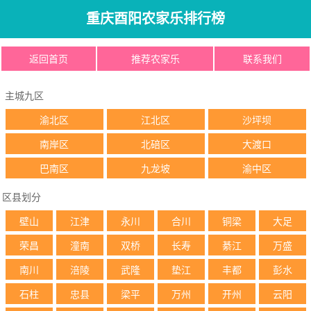
重庆酉阳农家乐排行榜
返回首页
推荐农家乐
联系我们
主城九区
渝北区
江北区
沙坪坝
南岸区
北碚区
大渡口
巴南区
九龙坡
渝中区
区县划分
壁山
江津
永川
合川
铜梁
大足
荣昌
潼南
双桥
长寿
綦江
万盛
南川
涪陵
武隆
垫江
丰都
彭水
石柱
忠县
梁平
万州
开州
云阳